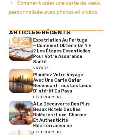
Comment créer une carte de vœux
personnalisée avec photos et vidéos
ARTICLES RÉCENTS
ADMINISTRATIF
Expatriation Au Portugal
– Comment Obtenir Un NIF
? Les Étapes Essentielles
Pour Votre Assurance
Santé
VOYAGE
Planifiez Votre Voyage
Avec Une Carte Qatar
Recensant Tous Les Lieux
D’intérêt Du Pays
HÉBERGEMENT
À La Découverte Des Plus
Beaux Hôtels Des Îles
Baléares : Luxe, Charme
Et Authenticité
Méditerranéenne
HÉBERGEMENT