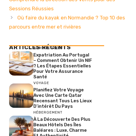
Sessions Réussies
Où faire du kayak en Normandie ? Top 10 des
parcours entre mer et rivières
ARTICLES RÉCENTS
ADMINISTRATIF
Expatriation Au Portugal
– Comment Obtenir Un NIF
? Les Étapes Essentielles
Pour Votre Assurance
Santé
VOYAGE
Planifiez Votre Voyage
Avec Une Carte Qatar
Recensant Tous Les Lieux
D’intérêt Du Pays
HÉBERGEMENT
À La Découverte Des Plus
Beaux Hôtels Des Îles
Baléares : Luxe, Charme
Et Authenticité