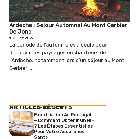
Ardeche : Sejour Automnal Au Mont Gerbier
De Jonc
1 Juillet 2026
La période de l’automne est idéale pour
découvrir les paysages enchanteurs de
l’Ardèche, notamment lors d’un séjour au Mont
Gerbier ...
ARTICLES RÉCENTS
ADMINISTRATIF
Expatriation Au Portugal
– Comment Obtenir Un NIF
? Les Étapes Essentielles
Pour Votre Assurance
Santé